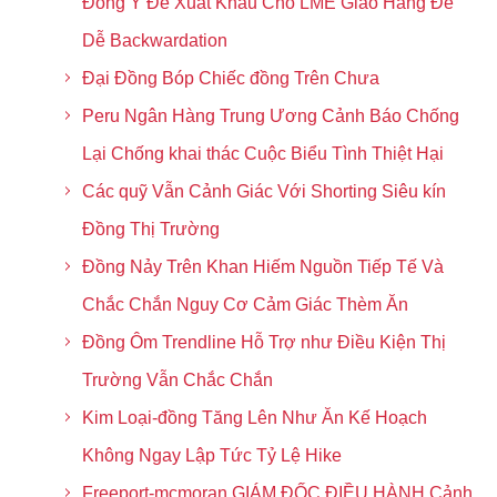
Đồng Ý Để Xuất Khẩu Cho LME Giao Hàng Để
Dễ Backwardation
Đại Đồng Bóp Chiếc đồng Trên Chưa
Peru Ngân Hàng Trung Ương Cảnh Báo Chống
Lại Chống khai thác Cuộc Biểu Tình Thiệt Hại
Các quỹ Vẫn Cảnh Giác Với Shorting Siêu kín
Đồng Thị Trường
Đồng Nảy Trên Khan Hiếm Nguồn Tiếp Tế Và
Chắc Chắn Nguy Cơ Cảm Giác Thèm Ăn
Đồng Ôm Trendline Hỗ Trợ như Điều Kiện Thị
Trường Vẫn Chắc Chắn
Kim Loại-đồng Tăng Lên Như Ăn Kế Hoạch
Không Ngay Lập Tức Tỷ Lệ Hike
Freeport-mcmoran GIÁM ĐỐC ĐIỀU HÀNH Cảnh