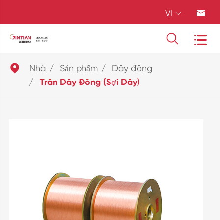
VI





Nhà
Sản phẩm
Dây đồng
Trần Dây Đồng (Sợi Dây)