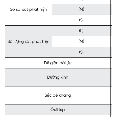
Số sai sót phát hiện
(M)
(S)
(L)
Số lượng sắt phát hiện
(M)
(S)
Độ giãn dài (%)
Đường kính
Sức đề kháng
0
Ôxít lớp