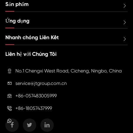
Sản phẩm

Ứng dụng

Nhanh chóng Liên Kết

Liên hệ với Chúng Tôi
No.1 Chengxi West Road, Cicheng, Ningbo, China

service@jtgroup.com.cn

+86-057483005999

+86-18057437999
