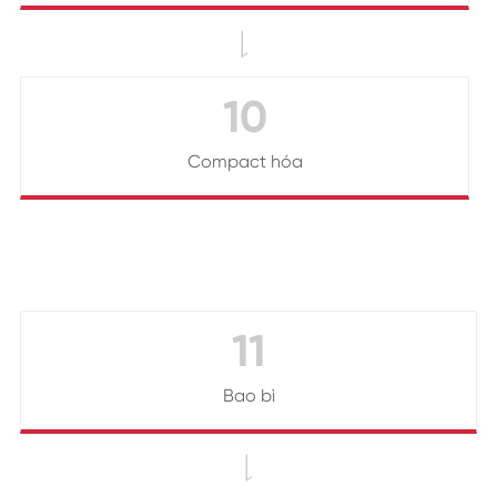

10
Compact hóa
11
Bao bì
