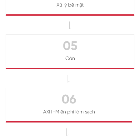
Xử lý bề mặt

05
Cán

06
AXIT-Miễn phí làm sạch
