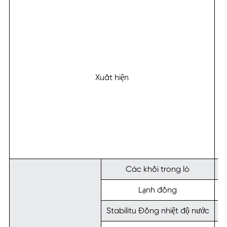
c
Xuất hiện
h
Các khối trong lò
Lạnh đồng
Stabilitu Đồng nhiệt độ nước