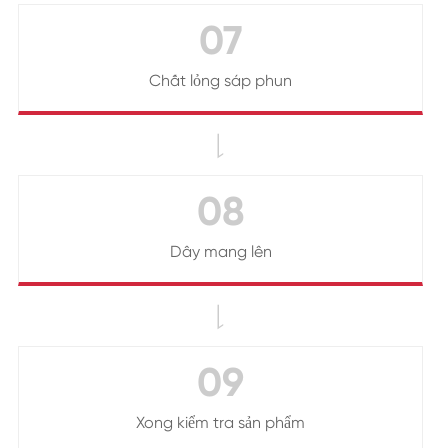
07
Chất lỏng sáp phun

08
Dây mang lên

09
Xong kiểm tra sản phẩm