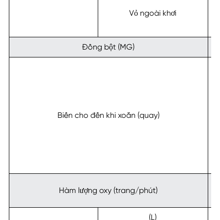
Vỏ ngoài khơi
h
Đồng bột (MG)
Biến cho đến khi xoắn (quay)
C
d
Hàm lượng oxy (trang/phút)
2
(L)