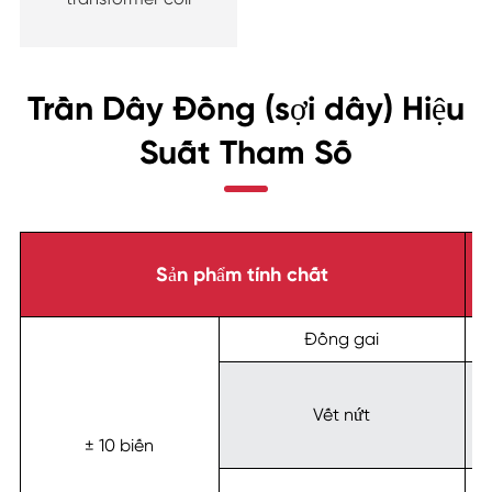
Trần Dây Đồng (sợi dây) Hiệu
Suất Tham Số
K
Sản phẩm tính chất
Đồng gai
Vết nứt
± 10 biến
h