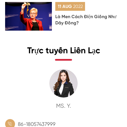
11 AUG
2022
Là Men Cách Điện Giống Như
Dây Đồng?
Trực tuyến Liên Lạc
MS. Y.
86-18057437999
