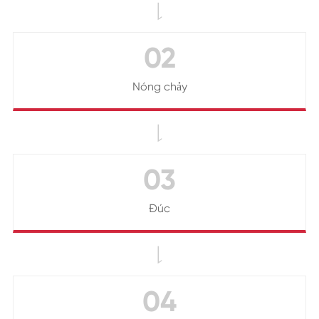

02
Nóng chảy

03
Đúc

04