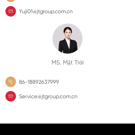
Yujl01@jtgroup.com.cn

MS. Mặt Trời
86-18892637999

Service@jtgroup.com.cn
