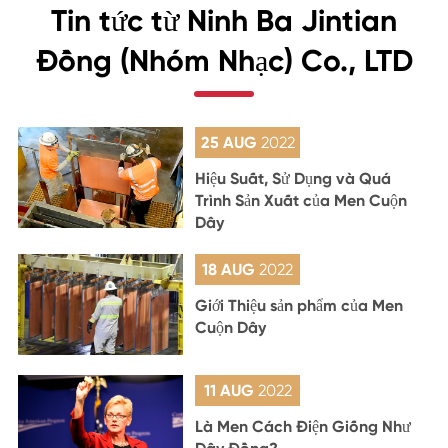
Tin tức từ Ninh Ba Jintian
Đồng (Nhóm Nhạc) Co., LTD
25 AUG
2022
Hiệu Suất, Sử Dụng và Quá
Trình Sản Xuất của Men Cuộn
Dây
18 AUG
2022
Giới Thiệu sản phẩm của Men
Cuộn Dây
11 AUG
2022
Là Men Cách Điện Giống Như