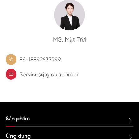
MS. Mặt Trời
86-18892637999

Service@jtgroup.com.cn

Sản phẩm

Ứng dụng
