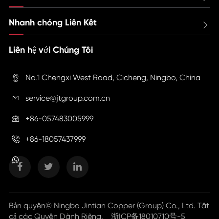
Nhanh chóng Liên Kết

Liên hệ với Chúng Tôi
No.1 Chengxi West Road, Cicheng, Ningbo, China

service@jtgroup.com.cn

+86-057483005999

+86-18057437999

Bản quyền©
Ningbo Jintian Copper (Group) Co., Ltd.
Tất
cả các Quyền Dành Riêng.
浙ICP备18010710号-5