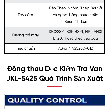
Rèn Thép, Nhôm, Thép Dẹt với
Tay cầm
vỏ ngoài bằng nhựa hoặc
Bướm "T" loại
ISO228/1, BSP, BSPT, NPT, ANSI
Đường chỉ may
BI 20.1 hoặc theo yêu cầu
Tiêu chuẩn
AS4617, AS5200-012
Đồng thau Dọc Kiểm Tra Van
JKL-5425 Quá Trình Sản Xuất