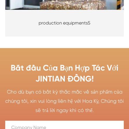
production equipments5
Bắt đầu Của Bạn Hợp Tác Với
JINTIAN ĐỒNG!
Cho dù bạn có bất kỳ thắc mắc về sản phẩm của
chúng tôi, xin vui lòng liên hệ với Hoa Kỳ, Chúng tôi
sẽ trả lời ngay khi có thể.