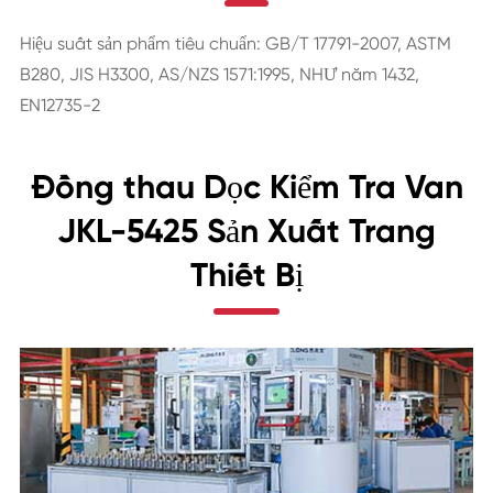
Hiệu suất sản phẩm tiêu chuẩn: GB/T 17791-2007, ASTM
B280, JIS H3300, AS/NZS 1571:1995, NHƯ năm 1432,
EN12735-2
Đồng thau Dọc Kiểm Tra Van
JKL-5425 Sản Xuất Trang
Thiết Bị