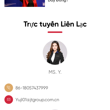
Dây Đồng?
Trực tuyến Liên Lạc
MS. Y.
86-18057437999

Yujl01@jtgroup.com.cn
