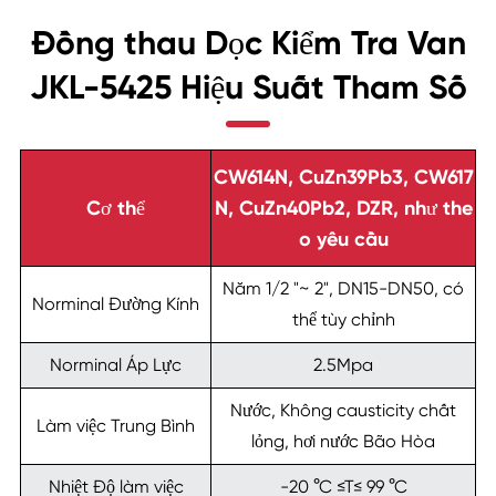
Đồng thau Dọc Kiểm Tra Van
JKL-5425 Hiệu Suất Tham Số
CW614N, CuZn39Pb3, CW617
Cơ thể
N, CuZn40Pb2, DZR, như the
o yêu cầu
Năm 1/2 "~ 2", DN15-DN50, có
Norminal Đường Kính
thể tùy chỉnh
Norminal Áp Lực
2.5Mpa
Nước, Không causticity chất
Làm việc Trung Bình
lỏng, hơi nước Bão Hòa
Nhiệt Độ làm việc
-20 °C ≤T≤ 99 °C