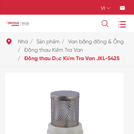
VI





Nhà
Sản phẩm
Van bằng đồng & Ống
Đồng thau Kiểm Tra Van
Đồng thau Dọc Kiểm Tra Van JKL-5425