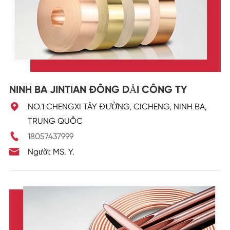
NINH BA JINTIAN ĐỒNG DẢI CÔNG TY

NO.1 CHENGXI TÂY ĐƯỜNG, CICHENG, NINH BA,
TRUNG QUỐC

18057437999

Người: MS. Y.