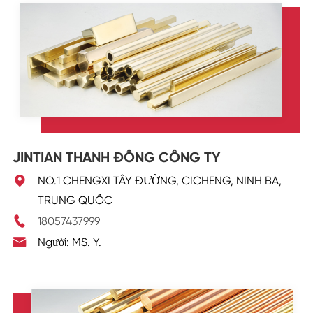
JINTIAN THANH ĐỒNG CÔNG TY

NO.1 CHENGXI TÂY ĐƯỜNG, CICHENG, NINH BA,
TRUNG QUỐC

18057437999

Người: MS. Y.