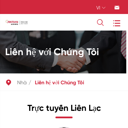
VI




Liên hệ với Chúng Tôi

Nhà
Liên hệ với Chúng Tôi
Trực tuyến Liên Lạc