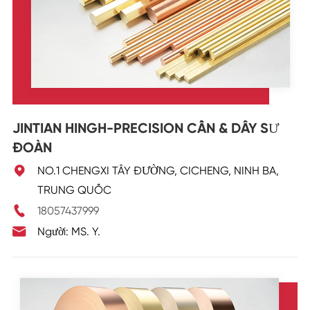
JINTIAN HINGH-PRECISION CẦN & DÂY SƯ
ĐOÀN

NO.1 CHENGXI TÂY ĐƯỜNG, CICHENG, NINH BA,
TRUNG QUỐC

18057437999

Người: MS. Y.