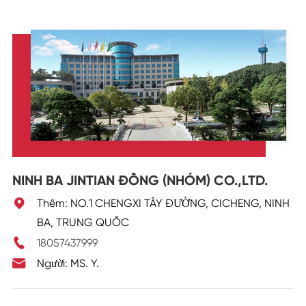
NINH BA JINTIAN ĐỒNG (NHÓM) CO.,LTD.

Thêm: NO.1 CHENGXI TÂY ĐƯỜNG, CICHENG, NINH
BA, TRUNG QUỐC

18057437999

Người: MS. Y.