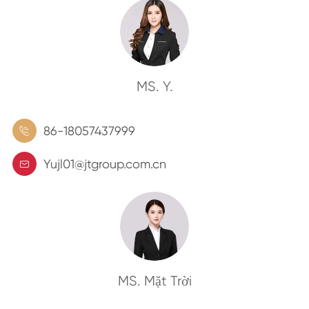
MS. Y.
86-18057437999

Yujl01@jtgroup.com.cn

MS. Mặt Trời