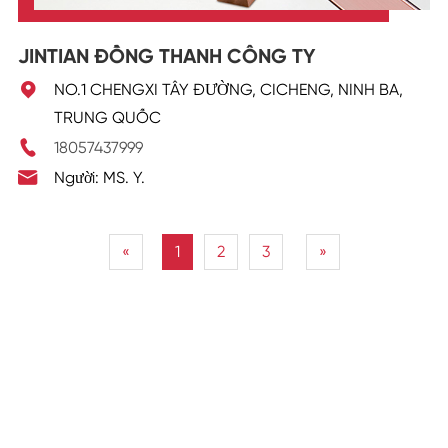
JINTIAN ĐỒNG THANH CÔNG TY

NO.1 CHENGXI TÂY ĐƯỜNG, CICHENG, NINH BA,
TRUNG QUỐC

18057437999

Người: MS. Y.
«
1
2
3
»