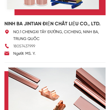
NINH BA JINTIAN ĐIỆN CHẤT LIỆU CO., LTD.

NO.1 CHENGXI TÂY ĐƯỜNG, CICHENG, NINH BA,
TRUNG QUỐC

18057437999

Người: MS. Y.