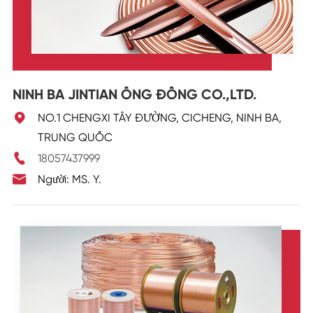
NINH BA JINTIAN ỐNG ĐỒNG CO.,LTD.

NO.1 CHENGXI TÂY ĐƯỜNG, CICHENG, NINH BA,
TRUNG QUỐC

18057437999

Người: MS. Y.