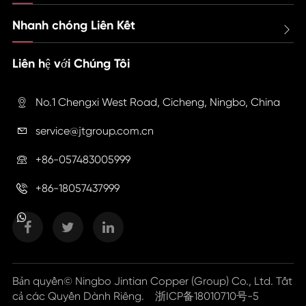
Nhanh chóng Liên Kết

Liên hệ với Chúng Tôi
No.1 Chengxi West Road, Cicheng, Ningbo, China

service@jtgroup.com.cn

+86-057483005999

+86-18057437999

Bản quyền©
Ningbo Jintian Copper (Group) Co., Ltd.
Tất
cả các Quyền Dành Riêng.
浙ICP备18010710号-5