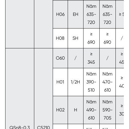
Năm
Năm
H06
EH
635-
635-
≥ 5
720
720
≥
≥
H08
SH
/
690
690
≥
≥
O60
/
/
345
45
Năm
Năm
≥
H01
1/2H
390-
470-
40
510
610
Năm
Năm
≥
H02
H
490-
590-
30
610
705
QSn8-0.3
C5210