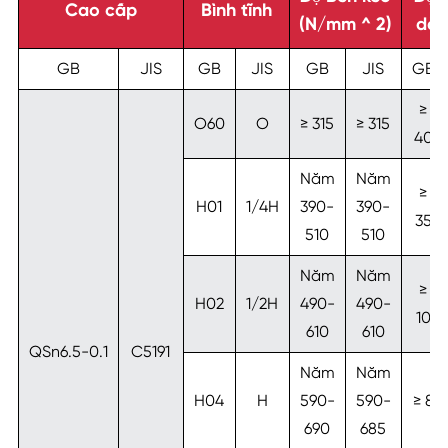
Cao cấp
Bình tĩnh
(N/mm ^ 2)
dài
GB
JIS
GB
JIS
GB
JIS
GB
≥
O60
O
≥ 315
≥ 315
40
Năm
Năm
≥
H01
1/4H
390-
390-
35
510
510
Năm
Năm
≥
H02
1/2H
490-
490-
10
610
610
QSn6.5-0.1
C5191
Năm
Năm
H04
H
590-
590-
≥ 8
690
685