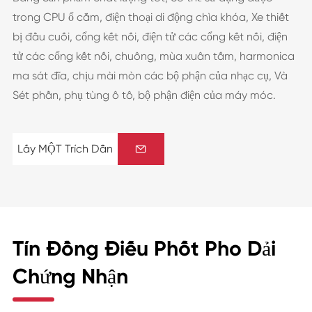
trong CPU ổ cắm, điện thoại di động chìa khóa, Xe thiết
bị đầu cuối, cổng kết nối, điện tử các cổng kết nối, điện
tử các cổng kết nối, chuông, mùa xuân tấm, harmonica
ma sát đĩa, chịu mài mòn các bộ phận của nhạc cụ, Và
Sét phần, phụ tùng ô tô, bộ phận điện của máy móc.
Lấy MỘT Trích Dẫn

Tín Đồng Điếu Phốt Pho Dải
Chứng Nhận