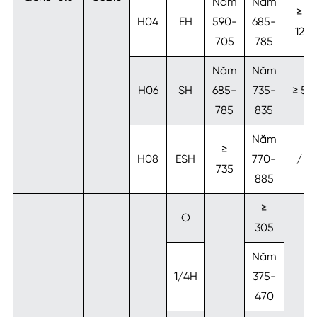
Năm
Năm
≥
H04
EH
590-
685-
12
705
785
Năm
Năm
H06
SH
685-
735-
≥ 5
785
835
Năm
≥
H08
ESH
770-
/
735
885
≥
O
305
Năm
1/4H
375-
470