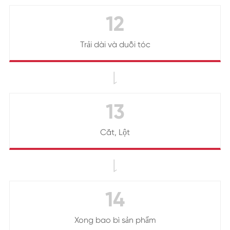
12
Trải dài và duỗi tóc

13
Cắt, Lột

14
Xong bao bì sản phẩm