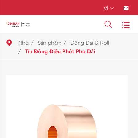
VI





Nhà
Sản phẩm
Đồng Dải & Roll
Tín Đồng Điếu Phốt Pho Dải