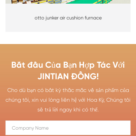
otto junker air cushion furnace
Bắt đầu Của Bạn Hợp Tác Với
JINTIAN ĐỒNG!
Cho dù bạn có bất kỳ thắc mắc về sản phẩm của
chúng tôi, xin vui lòng liên hệ với Hoa Kỳ, Chúng tôi
sẽ trả lời ngay khi có thể.