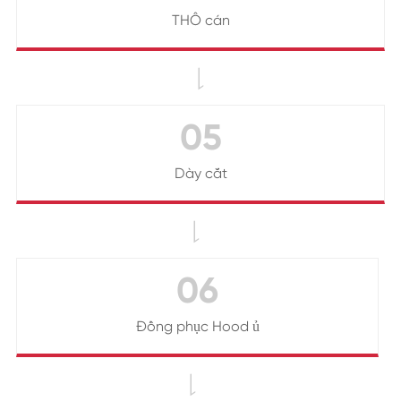
THÔ cán

05
Dày cắt

06
Đồng phục Hood ủ
