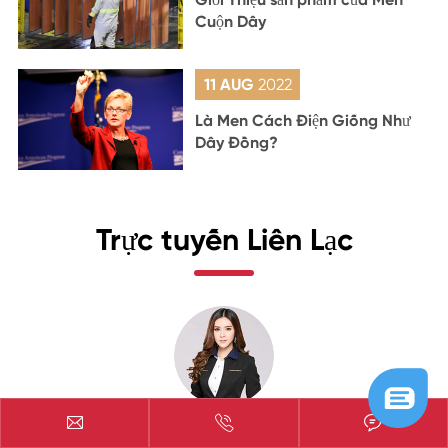
Cuộn Dây
11 AUG
2022
Là Men Cách Điện Giống Như
Dây Đồng?
Trực tuyến Liên Lạc



MS. Y.