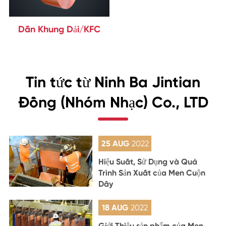
Dẫn Khung Dải/KFC
Tin tức từ Ninh Ba Jintian
Đồng (Nhóm Nhạc) Co., LTD
25 AUG
2022
Hiệu Suất, Sử Dụng và Quá
Trình Sản Xuất của Men Cuộn
Dây
18 AUG
2022
Giới Thiệu sản phẩm của Men