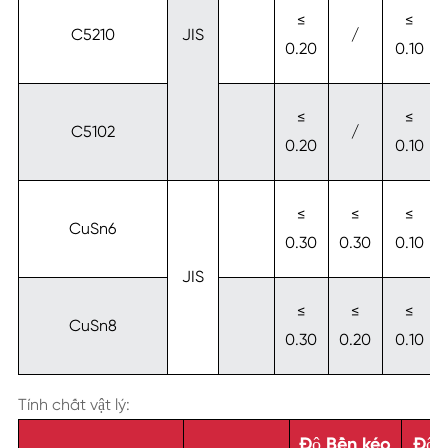
≤
≤
C5210
JIS
/
0.20
0.10
≤
≤
C5102
/
0.20
0.10
≤
≤
≤
CuSn6
0.30
0.30
0.10
JIS
≤
≤
≤
CuSn8
0.30
0.20
0.10
Tính chất vật lý:
Độ Bền kéo
Độ 