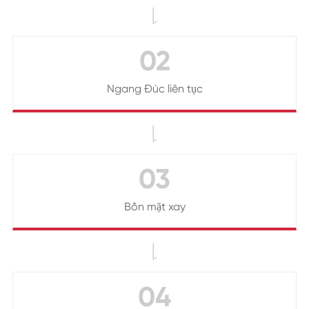

02
Ngang Đúc liên tục

03
Bốn mặt xay

04