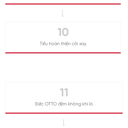

10
Tiểu hoàn thiện cối xay
11
Đức OTTO đệm không khí lò
