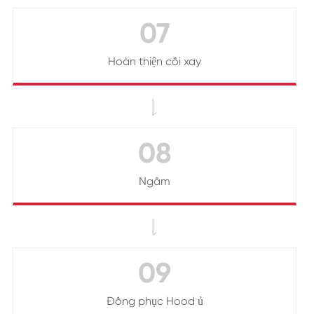
07
Hoàn thiện cối xay

08
Ngâm

09
Đồng phục Hood ủ