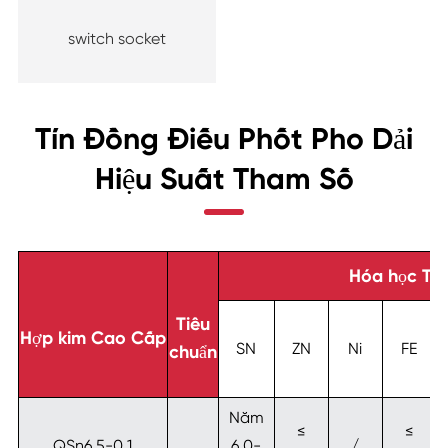
switch socket
Tín Đồng Điếu Phốt Pho Dải
Hiệu Suất Tham Số
Hóa học Th
Tiêu
Hợp kim Cao Cấp
SN
ZN
Ni
FE
chuẩn
Năm
≤
≤
QSn6.5-0.1
6.0-
/