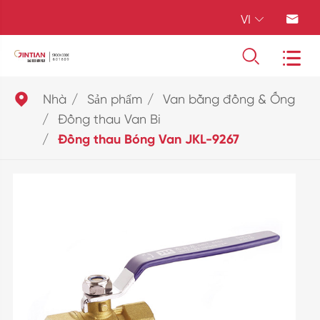
VI





Nhà
Sản phẩm
Van bằng đồng & Ống
Đồng thau Van Bi
Đồng thau Bóng Van JKL-9267