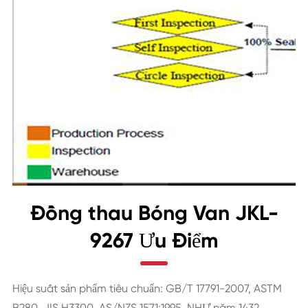
Đồng thau Bóng Van JKL-
9267 Ưu Điểm
Hiệu suất sản phẩm tiêu chuẩn: GB/T 17791-2007, ASTM
B280, JIS H3300, AS/NZS 1571:1995, NHƯ năm 1432,