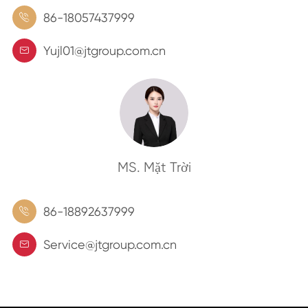
86-18057437999

Yujl01@jtgroup.com.cn

MS. Mặt Trời
86-18892637999

Service@jtgroup.com.cn
