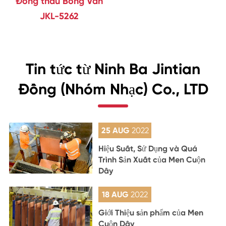
Đồng thau Bóng Van
JKL-5262
Tin tức từ Ninh Ba Jintian
Đồng (Nhóm Nhạc) Co., LTD
25 AUG
2022
Hiệu Suất, Sử Dụng và Quá
Trình Sản Xuất của Men Cuộn
Dây
18 AUG
2022
Giới Thiệu sản phẩm của Men
Cuộn Dây