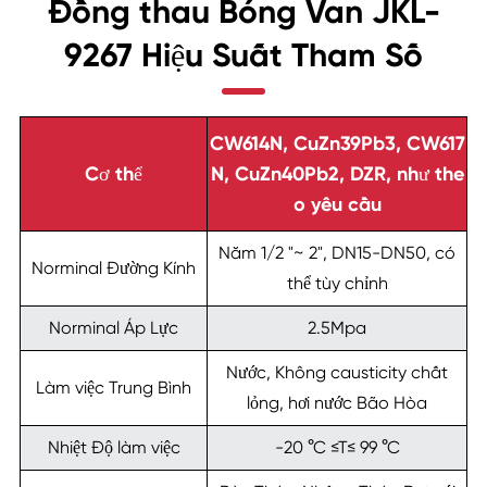
Đồng thau Bóng Van JKL-
9267 Hiệu Suất Tham Số
CW614N, CuZn39Pb3, CW617
Cơ thể
N, CuZn40Pb2, DZR, như the
o yêu cầu
Năm 1/2 "~ 2", DN15-DN50, có
Norminal Đường Kính
thể tùy chỉnh
Norminal Áp Lực
2.5Mpa
Nước, Không causticity chất
Làm việc Trung Bình
lỏng, hơi nước Bão Hòa
Nhiệt Độ làm việc
-20 °C ≤T≤ 99 °C