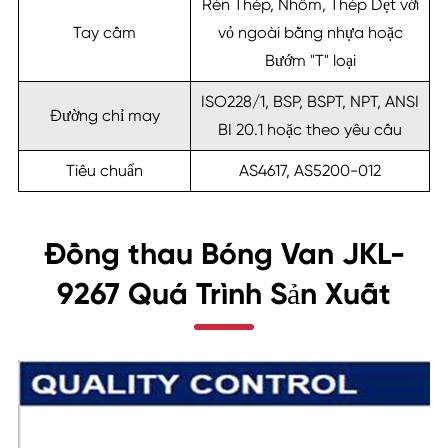
Rèn Thép, Nhôm, Thép Dẹt với
Tay cầm
vỏ ngoài bằng nhựa hoặc
Bướm "T" loại
ISO228/1, BSP, BSPT, NPT, ANSI
Đường chỉ may
BI 20.1 hoặc theo yêu cầu
Tiêu chuẩn
AS4617, AS5200-012
Đồng thau Bóng Van JKL-
9267 Quá Trình Sản Xuất