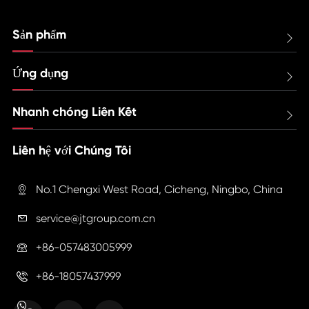
Sản phẩm

Ứng dụng

Nhanh chóng Liên Kết

Liên hệ với Chúng Tôi
No.1 Chengxi West Road, Cicheng, Ningbo, China

service@jtgroup.com.cn

+86-057483005999

+86-18057437999
