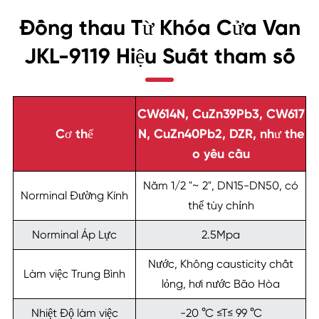
Đồng thau Từ Khóa Cửa Van
JKL-9119 Hiệu Suất tham số
CW614N, CuZn39Pb3, CW617
Cơ thể
N, CuZn40Pb2, DZR, như the
o yêu cầu
Năm 1/2 "~ 2", DN15-DN50, có
Norminal Đường Kính
thể tùy chỉnh
Norminal Áp Lực
2.5Mpa
Nước, Không causticity chất
Làm việc Trung Bình
lỏng, hơi nước Bão Hòa
Nhiệt Độ làm việc
-20 °C ≤T≤ 99 °C