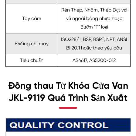
Rèn Thép, Nhôm, Thép Dẹt với
Tay cầm
vỏ ngoài bằng nhựa hoặc
Bướm "T" loại
ISO228/1, BSP, BSPT, NPT, ANSI
Đường chỉ may
BI 20.1 hoặc theo yêu cầu
Tiêu chuẩn
AS4617, AS5200-012
Đồng thau Từ Khóa Cửa Van
JKL-9119 Quá Trình Sản Xuất