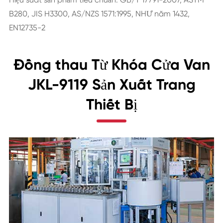
B280, JIS H3300, AS/NZS 1571:1995, NHƯ năm 1432,
EN12735-2
Đồng thau Từ Khóa Cửa Van
JKL-9119 Sản Xuất Trang
Thiết Bị