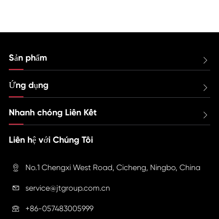
Sản phẩm

Ứng dụng

Nhanh chóng Liên Kết

Liên hệ với Chúng Tôi
No.1 Chengxi West Road, Cicheng, Ningbo, China

service@jtgroup.com.cn

+86-057483005999
