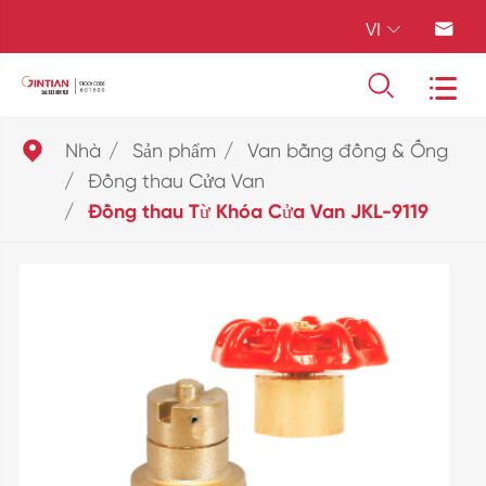
VI





Nhà
Sản phẩm
Van bằng đồng & Ống
Đồng thau Cửa Van
Đồng thau Từ Khóa Cửa Van JKL-9119