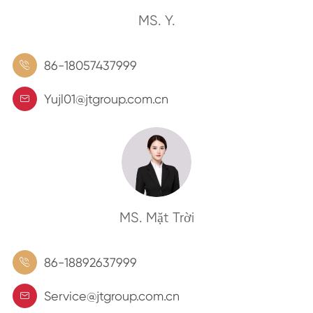
MS. Y.
86-18057437999

Yujl01@jtgroup.com.cn

MS. Mặt Trời
86-18892637999

Service@jtgroup.com.cn
