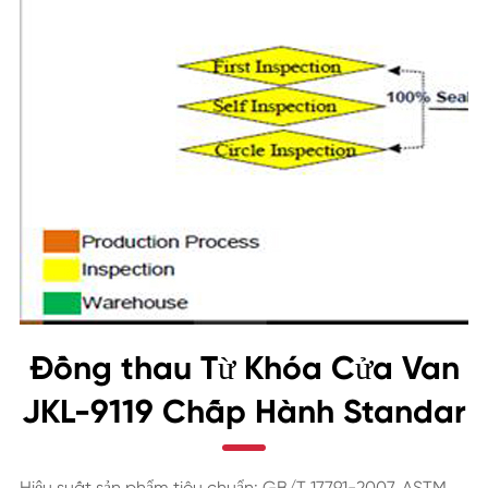
Đồng thau Từ Khóa Cửa Van
JKL-9119 Chấp Hành Standar
Hiệu suất sản phẩm tiêu chuẩn: GB/T 17791-2007, ASTM