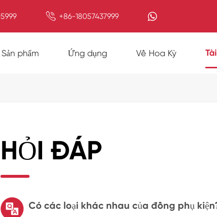

5999
+86-18057437999
Tà
Sản phẩm
Ứng dụng
Về Hoa Kỳ
HỎI ĐÁP
Có các loại khác nhau của đồng phụ kiện