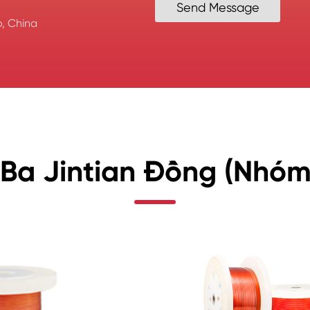
Send Message
, China
h Ba Jintian Đồng (Nhóm