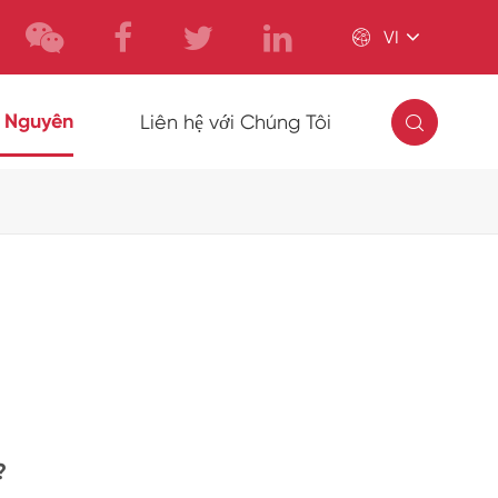

VI

i Nguyên
Liên hệ với Chúng Tôi
?