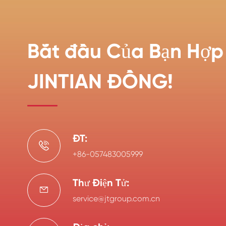
Bắt đầu Của Bạn Hợp 
JINTIAN ĐỒNG!
ĐT:

+86-057483005999
Thư Điện Tử:

service@jtgroup.com.cn