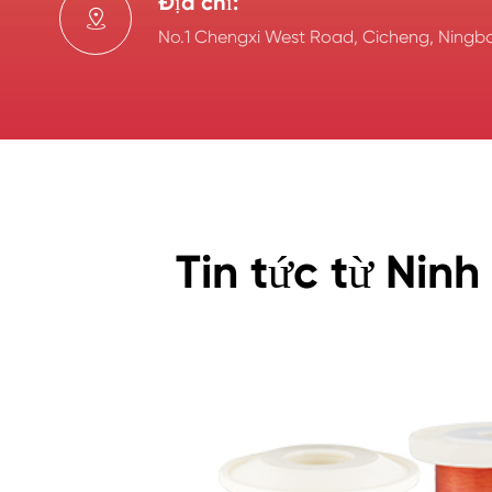
Địa chỉ:

No.1 Chengxi West Road, Cicheng, Ningbo
Tin tức từ Nin