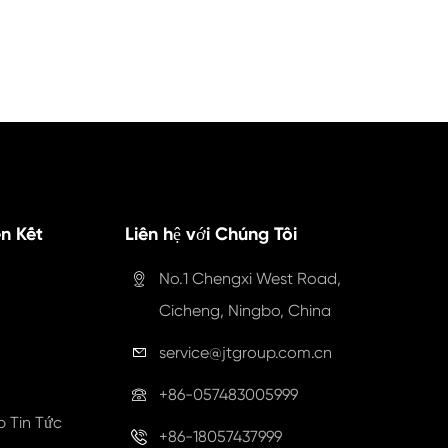
n Kết
Liên hệ với Chúng Tôi
No.1 Chengxi West Road,

Cicheng, Ningbo, China
service@jtgroup.com.cn

+86-057483005999

 Tin Tức
+86-18057437999
