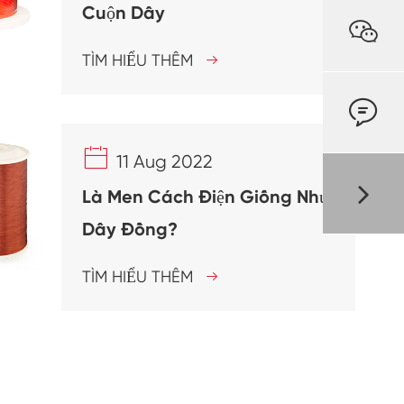
Cuộn Dây

TÌM HIỂU THÊM



11 Aug 2022
Là Men Cách Điện Giống Như
Dây Đồng?
TÌM HIỂU THÊM
