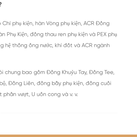
?
 Chí phụ kiện, hàn Vòng phụ kiện, ACR Đồng
àn Phụ Kiện, đồng thau ren phụ kiện và PEX phụ
ng hệ thống ống nước, khí đốt và ACR ngành
nói chung bao gồm Đồng Khuỷu Tay, Đồng Tee,
bộ, Đồng Liên, đồng bẫy phụ kiện, đồng cuối
phần vượt, U uốn cong và v. v.