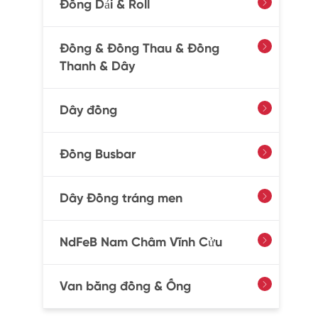
Đồng Dải & Roll

Đồng & Đồng Thau & Đồng

Thanh & Dây
Dây đồng

Đồng Busbar

Dây Đồng tráng men

NdFeB Nam Châm Vĩnh Cửu

Van bằng đồng & Ống
