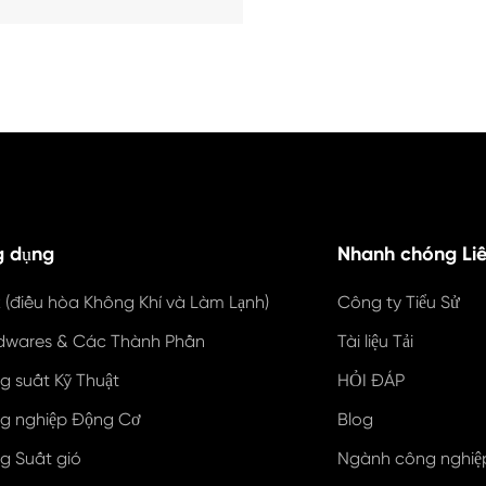
 dụng
Nhanh chóng Liê
 (điều hòa Không Khí và Làm Lạnh)
Công ty Tiểu Sử
dwares & Các Thành Phần
Tài liệu Tải
g suất Kỹ Thuật
HỎI ĐÁP
g nghiệp Động Cơ
Blog
g Suất gió
Ngành công nghiệp