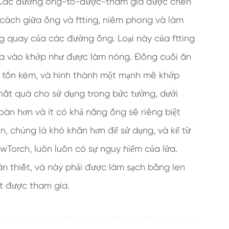
. Các đường ống-to-được-tham gia được chèn
g cách giữa ống và ftting, niêm phong và làm
g quay của các đường ống. Loại này của ftting
ưa vào khớp như được làm nóng. Đồng cuối ăn
g tốn kém, và hình thành một mạnh mẽ khớp
hất quá cho sử dụng trong bức tường, dưới
toàn hơn và ít có khả năng ống sẽ riêng biệt
iên, chúng là khó khăn hơn để sử dụng, và kể từ
wTorch, luôn luôn có sự nguy hiểm của lửa.
cần thiết, và này phải được làm sạch bằng len
t được tham gia.