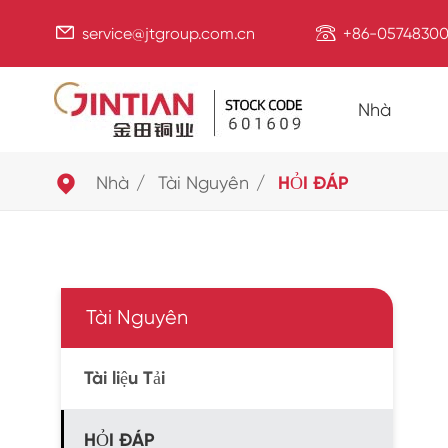


service@jtgroup.com.cn
+86-05748300
Nhà

Nhà
Tài Nguyên
HỎI ĐÁP
Tài Nguyên
Tài liệu Tải
HỎI ĐÁP