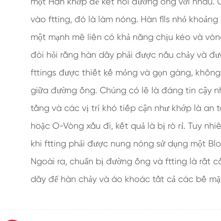
một Hàn khớp để kết nối đường ống với nhau
vào ftting, đó là làm nóng. Hàn flls nhỏ khoản
một mạnh mẽ liên có khả năng chịu kéo và vòn
đòi hỏi rằng hàn dây phải được nấu chảy và đ
fttings được thiết kế mỏng và gọn gàng, khôn
giữa đường ống. Chúng có lẽ là đáng tin cậy n
tầng và các vị trí khó tiếp cận như khớp là an 
hoặc O-Vòng xấu đi, kết quả là bị rò rỉ. Tuy nh
khi ftting phải được nung nóng sử dụng một Blo
Ngoài ra, chuẩn bị đường ống và ftting là rất 
dây để hàn chảy và áo khoác tất cả các bề mặ