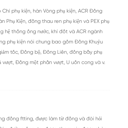
 Chí phụ kiện, hàn Vòng phụ kiện, ACR Đồng
àn Phụ Kiện, đồng thau ren phụ kiện và PEX phụ
ng hệ thống ống nước, khí đốt và ACR ngành
ồng phụ kiện nói chung bao gồm Đồng Khuỷu
giảm tốc, Đồng bộ, Đồng Liên, đồng bẫy phụ
ủ vượt, Đồng một phần vượt, U uốn cong và v.
g đồng ftting, được làm từ đồng và đòi hỏi