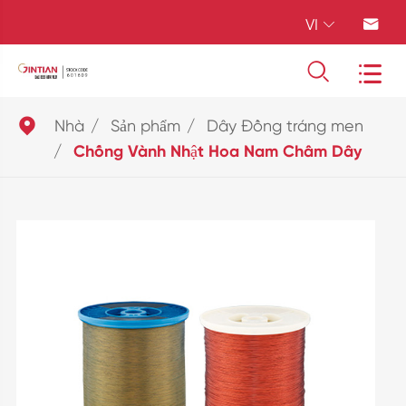
VI





Nhà
Sản phẩm
Dây Đồng tráng men
Chống Vành Nhật Hoa Nam Châm Dây