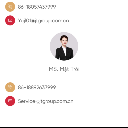
86-18057437999

Yujl01@jtgroup.com.cn

MS. Mặt Trời
86-18892637999

Service@jtgroup.com.cn
