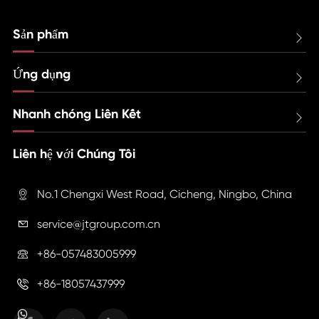
Sản phẩm

Ứng dụng

Nhanh chóng Liên Kết

Liên hệ với Chúng Tôi
No.1 Chengxi West Road, Cicheng, Ningbo, China

service@jtgroup.com.cn

+86-057483005999

+86-18057437999
