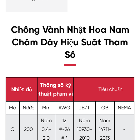
Chống Vành Nhật Hoa Nam
Châm Dây Hiệu Suất Tham
Số
Thông số kỹ
Nhiệt độ
Tiêu chuẩn
thuật phạm vi
Mã
Nước
Mm
AWG
JB/T
GB
NEMA
J
Năm
12
Năm
Năm
C
200
0.4-
#-26
10930-
14711-
-
2.0
# *
2010
2013