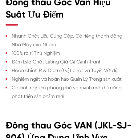
Đồng thau Góc Van Hiệu
Suất Ưu Điểm
Nhanh Chất Liệu Cung Cấp. Có riêng thanh đồng
Nhà Máy của Nhóm
100% rò rỉ Thử Nghiệm
Đảm bảo Chất Lượng Giá Cả Cạnh Tranh
Hoàn chỉnh R & D cơ sở vật chất và Tuyệt Vời đội
Nghiêm ngặt và hoàn hảo Quản Lý Trong sản xuất
Có kinh nghiệm phong phú và mạnh mẽ khả năng
phát triển sản phẩm mới
Đồng thau Góc VAN (JKL-SJ-
806) Ứng Dụng Lĩnh Vực