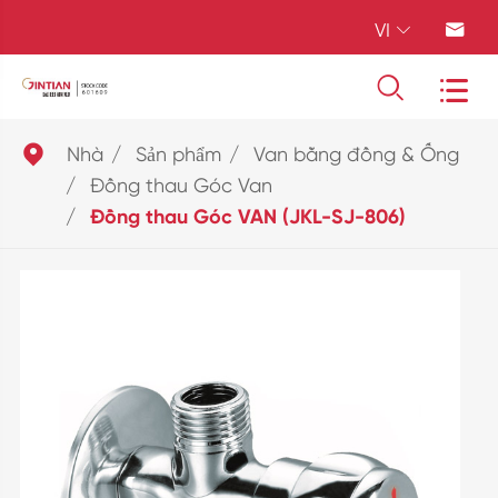
VI





Nhà
Sản phẩm
Van bằng đồng & Ống
Đồng thau Góc Van
Đồng thau Góc VAN (JKL-SJ-806)