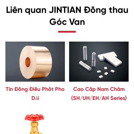
Liên quan JINTIAN Đồng thau
Góc Van
Tín Đồng Điếu Phốt Pho
Cao Cấp Nam Châm
Dải
(SH/UH/EH/AH Series)