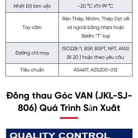
Nhiệt Độ làm việc
-20 °C ≤T≤ 99 °C
Rèn Thép, Nhôm, Thép Dẹt với
Tay cầm
vỏ ngoài bằng nhựa hoặc
Bướm "T" loại
ISO228/1, BSP, BSPT, NPT, ANSI
Đường chỉ may
BI 20.1 hoặc theo yêu cầu
Tiêu chuẩn
AS4617, AS5200-012
Đồng thau Góc VAN (JKL-SJ-
806) Quá Trình Sản Xuất