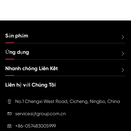
Sản phẩm

Ứng dụng

Nhanh chóng Liên Kết

Liên hệ với Chúng Tôi
No.1 Chengxi West Road, Cicheng, Ningbo, China

service@jtgroup.com.cn

+86-057483005999
