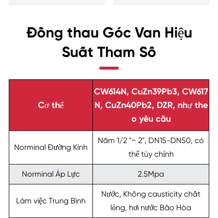
Đồng thau Góc Van Hiệu
Suất Tham Số
CW614N, CuZn39Pb3, CW617
Cơ thể
N, CuZn40Pb2, DZR, như the
o yêu cầu
Năm 1/2 "~ 2", DN15-DN50, có
Norminal Đường Kính
thể tùy chỉnh
Norminal Áp Lực
2.5Mpa
Nước, Không causticity chất
Làm việc Trung Bình
lỏng, hơi nước Bão Hòa