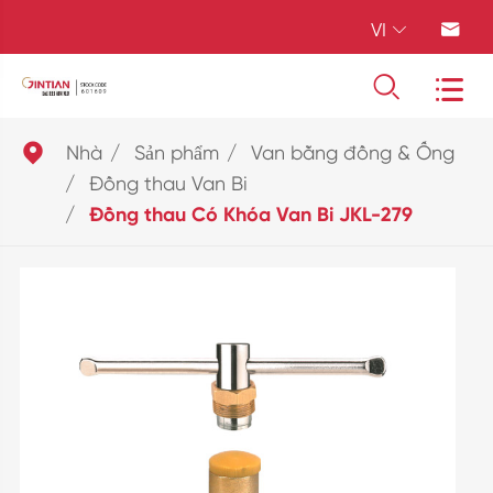
VI





Nhà
Sản phẩm
Van bằng đồng & Ống
Đồng thau Van Bi
Đồng thau Có Khóa Van Bi JKL-279