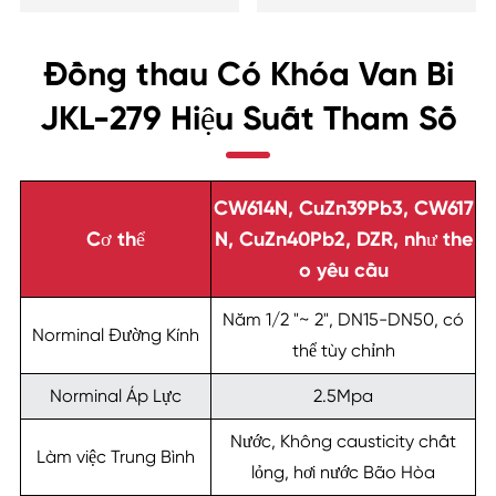
Đồng thau Có Khóa Van Bi
JKL-279 Hiệu Suất Tham Số
CW614N, CuZn39Pb3, CW617
Cơ thể
N, CuZn40Pb2, DZR, như the
o yêu cầu
Năm 1/2 "~ 2", DN15-DN50, có
Norminal Đường Kính
thể tùy chỉnh
Norminal Áp Lực
2.5Mpa
Nước, Không causticity chất
Làm việc Trung Bình
lỏng, hơi nước Bão Hòa