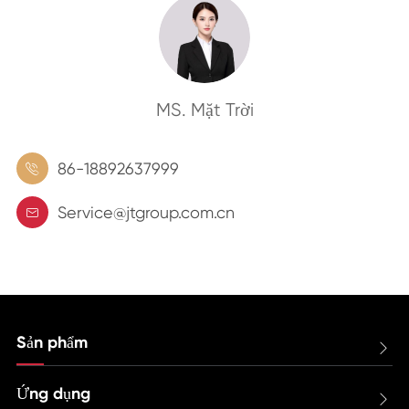
MS. Mặt Trời
86-18892637999

Service@jtgroup.com.cn

Sản phẩm

Ứng dụng
