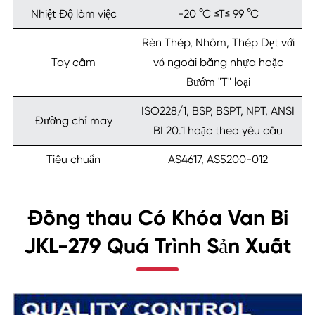
Nhiệt Độ làm việc
-20 °C ≤T≤ 99 °C
Rèn Thép, Nhôm, Thép Dẹt với
Tay cầm
vỏ ngoài bằng nhựa hoặc
Bướm "T" loại
ISO228/1, BSP, BSPT, NPT, ANSI
Đường chỉ may
BI 20.1 hoặc theo yêu cầu
Tiêu chuẩn
AS4617, AS5200-012
Đồng thau Có Khóa Van Bi
JKL-279 Quá Trình Sản Xuất