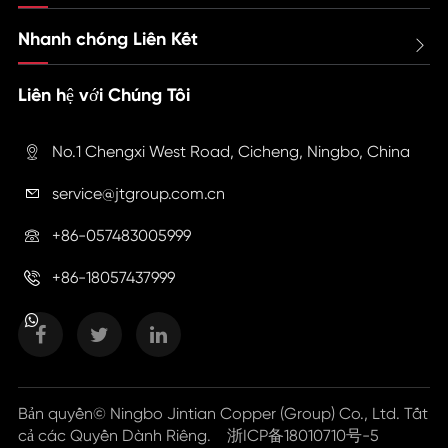
Nhanh chóng Liên Kết

Liên hệ với Chúng Tôi
No.1 Chengxi West Road, Cicheng, Ningbo, China

service@jtgroup.com.cn

+86-057483005999

+86-18057437999

Bản quyền©
Ningbo Jintian Copper (Group) Co., Ltd.
Tất
cả các Quyền Dành Riêng.
浙ICP备18010710号-5