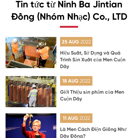
Tin tức từ Ninh Ba Jintian
Đồng (Nhóm Nhạc) Co., LTD
25 AUG
2022
Hiệu Suất, Sử Dụng và Quá
Trình Sản Xuất của Men Cuộn
Dây
18 AUG
2022
Giới Thiệu sản phẩm của Men
Cuộn Dây
11 AUG
2022
Là Men Cách Điện Giống Như
Dây Đồng?