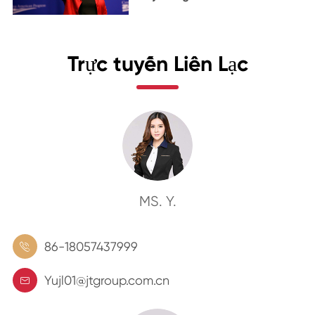
Trực tuyến Liên Lạc
MS. Y.
86-18057437999

Yujl01@jtgroup.com.cn
