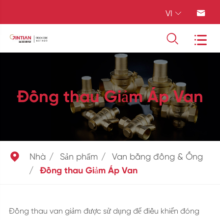
VI




Đồng thau Giảm Áp Van

Nhà
Sản phẩm
Van bằng đồng & Ống
Đồng thau Giảm Áp Van
Đồng thau van giảm được sử dụng để điều khiển đóng