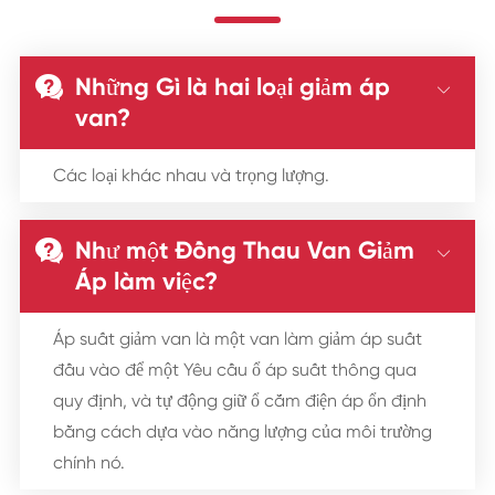
Những Gì là hai loại giảm áp


van?
Các loại khác nhau và trọng lượng.
Như một Đồng Thau Van Giảm


Áp làm việc?
Áp suất giảm van là một van làm giảm áp suất
đầu vào để một Yêu cầu ổ áp suất thông qua
quy định, và tự động giữ ổ cắm điện áp ổn định
bằng cách dựa vào năng lượng của môi trường
chính nó.