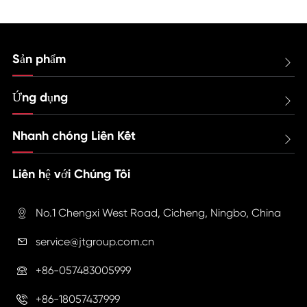
Sản phẩm

Ứng dụng

Nhanh chóng Liên Kết

Liên hệ với Chúng Tôi
No.1 Chengxi West Road, Cicheng, Ningbo, China

service@jtgroup.com.cn

+86-057483005999

+86-18057437999
