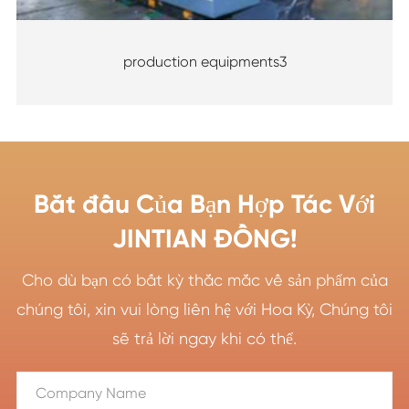
production equipments3
Bắt đầu Của Bạn Hợp Tác Với
JINTIAN ĐỒNG!
Cho dù bạn có bất kỳ thắc mắc về sản phẩm của
chúng tôi, xin vui lòng liên hệ với Hoa Kỳ, Chúng tôi
sẽ trả lời ngay khi có thể.