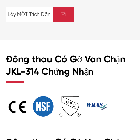
Lấy MỘT Trích Dẫn

Đồng thau Có Gờ Van Chặn
JKL-314 Chứng Nhận