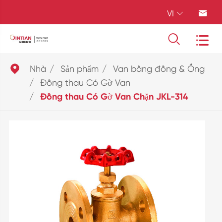
VI





Nhà
Sản phẩm
Van bằng đồng & Ống
Đồng thau Có Gờ Van
Đồng thau Có Gờ Van Chặn JKL-314