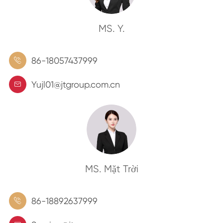
MS. Y.
86-18057437999

Yujl01@jtgroup.com.cn

MS. Mặt Trời
86-18892637999
