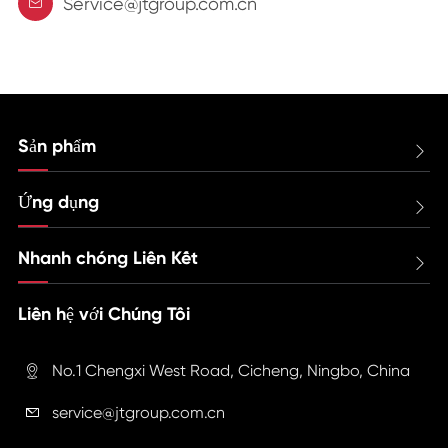
Service@jtgroup.com.cn

Sản phẩm

Ứng dụng

Nhanh chóng Liên Kết

Liên hệ với Chúng Tôi
No.1 Chengxi West Road, Cicheng, Ningbo, China

service@jtgroup.com.cn
