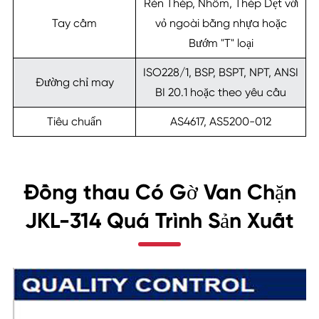
Rèn Thép, Nhôm, Thép Dẹt với
Tay cầm
vỏ ngoài bằng nhựa hoặc
Bướm "T" loại
ISO228/1, BSP, BSPT, NPT, ANSI
Đường chỉ may
BI 20.1 hoặc theo yêu cầu
Tiêu chuẩn
AS4617, AS5200-012
Đồng thau Có Gờ Van Chặn
JKL-314 Quá Trình Sản Xuất