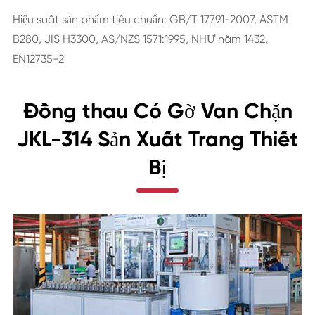
Hiệu suất sản phẩm tiêu chuẩn: GB/T 17791-2007, ASTM
B280, JIS H3300, AS/NZS 1571:1995, NHƯ năm 1432,
EN12735-2
Đồng thau Có Gờ Van Chặn
JKL-314 Sản Xuất Trang Thiết
Bị