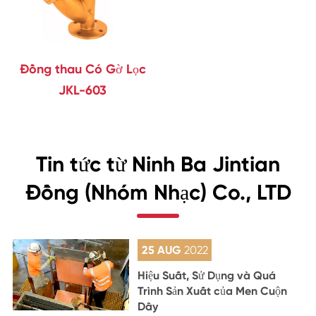
Đồng thau Có Gờ Lọc
JKL-603
Tin tức từ Ninh Ba Jintian
Đồng (Nhóm Nhạc) Co., LTD
25 AUG
2022
Hiệu Suất, Sử Dụng và Quá
Trình Sản Xuất của Men Cuộn
Dây