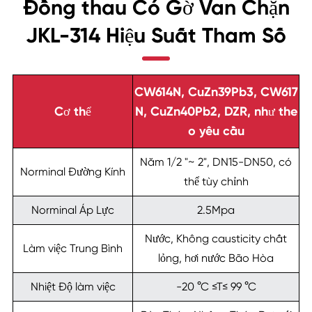
Đồng thau Có Gờ Van Chặn
JKL-314 Hiệu Suất Tham Số
CW614N, CuZn39Pb3, CW617
Cơ thể
N, CuZn40Pb2, DZR, như the
o yêu cầu
Năm 1/2 "~ 2", DN15-DN50, có
Norminal Đường Kính
thể tùy chỉnh
Norminal Áp Lực
2.5Mpa
Nước, Không causticity chất
Làm việc Trung Bình
lỏng, hơi nước Bão Hòa
Nhiệt Độ làm việc
-20 °C ≤T≤ 99 °C