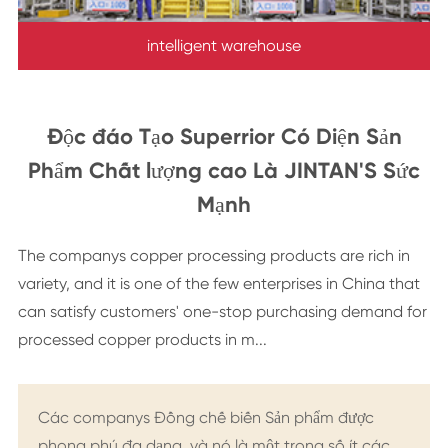
intelligent warehouse
Độc đáo Tạo Superrior Có Diện Sản
Phẩm Chất lượng cao Là JINTAN'S Sức
Mạnh
The companys copper processing products are rich in
variety, and it is one of the few enterprises in China that
can satisfy customers' one-stop purchasing demand for
processed copper products in m...
Các companys Đồng chế biến Sản phẩm được
phong phú đa dạng, và nó là một trong số ít các