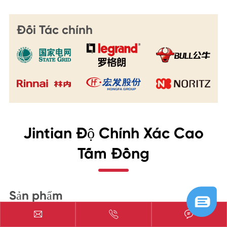
Đối Tác chính
Jintian Độ Chính Xác Cao
Tấm Đồng
Sản phẩm


