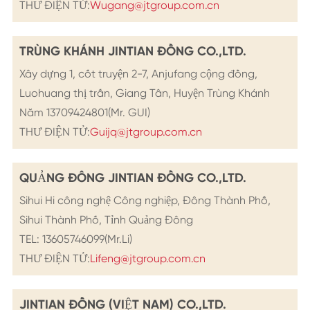
THƯ ĐIỆN TỬ:
Wugang@jtgroup.com.cn
TRÙNG KHÁNH JINTIAN ĐỒNG CO.,LTD.
Xây dựng 1, cốt truyện 2-7, Anjufang cộng đồng,
Luohuang thị trấn, Giang Tân, Huyện Trùng Khánh
Năm 13709424801(Mr. GUI)
THƯ ĐIỆN TỬ:
Guijq@jtgroup.com.cn
QUẢNG ĐÔNG JINTIAN ĐỒNG CO.,LTD.
Sihui Hi công nghệ Công nghiệp, Đông Thành Phố,
Sihui Thành Phố, Tỉnh Quảng Đông
TEL: 13605746099(Mr.Li)
THƯ ĐIỆN TỬ:
Lifeng@jtgroup.com.cn
JINTIAN ĐỒNG (VIỆT NAM) CO.,LTD.