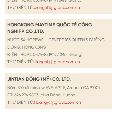
ĐIỆN THOẠI: 0574-87191177(Mrs. Giang)
THƯ ĐIỆN TỬ:
Jianghl@jtgroup.com.cn
HONGKONG MAYTIME QUỐC TẾ CÔNG
NGHIỆP CO.,LTD.
NƯỚC 54 HOPEWELL CENTRE 183 QUEEN'S ĐƯỜNG
ĐÔNG, HONGKONG
ĐIỆN THOẠI: 0574-87191177 (Mrs. Giang)
THƯ ĐIỆN TỬ:
Jianghl@jtgroup.com.cn
JINTIAN ĐỒNG (MỸ) CO.,LTD.
Năm 510 xã fairview AVE, APT F, Arcadia CA 91007
ĐT: 626 294 9803 (Mùa Đông. Huang)
THƯ ĐIỆN TỬ:
Huangy@jtgroup.com.cn