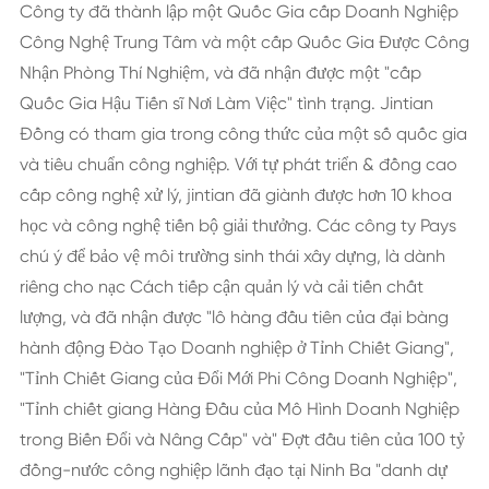
Công ty đã thành lập một Quốc Gia cấp Doanh Nghiệp
Công Nghệ Trung Tâm và một cấp Quốc Gia Được Công
Nhận Phòng Thí Nghiệm, và đã nhận được một "cấp
Quốc Gia Hậu Tiến sĩ Nơi Làm Việc" tình trạng. Jintian
Đồng có tham gia trong công thức của một số quốc gia
và tiêu chuẩn công nghiệp. Với tự phát triển & đồng cao
cấp công nghệ xử lý, jintian đã giành được hơn 10 khoa
học và công nghệ tiến bộ giải thưởng. Các công ty Pays
chú ý để bảo vệ môi trường sinh thái xây dựng, là dành
riêng cho nạc Cách tiếp cận quản lý và cải tiến chất
lượng, và đã nhận được "lô hàng đầu tiên của đại bàng
hành động Đào Tạo Doanh nghiệp ở Tỉnh Chiết Giang",
"Tỉnh Chiết Giang của Đổi Mới Phi Công Doanh Nghiệp",
"Tỉnh chiết giang Hàng Đầu của Mô Hình Doanh Nghiệp
trong Biến Đổi và Nâng Cấp" và" Đợt đầu tiên của 100 tỷ
đồng-nước công nghiệp lãnh đạo tại Ninh Ba "danh dự