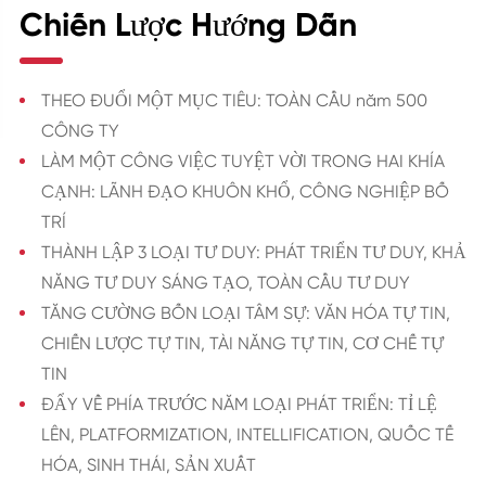
Chiến Lược Hướng Dẫn
THEO ĐUỔI MỘT MỤC TIÊU: TOÀN CẦU năm 500
CÔNG TY
LÀM MỘT CÔNG VIỆC TUYỆT VỜI TRONG HAI KHÍA
CẠNH: LÃNH ĐẠO KHUÔN KHỔ, CÔNG NGHIỆP BỐ
TRÍ
THÀNH LẬP 3 LOẠI TƯ DUY: PHÁT TRIỂN TƯ DUY, KHẢ
NĂNG TƯ DUY SÁNG TẠO, TOÀN CẦU TƯ DUY
TĂNG CƯỜNG BỐN LOẠI TÂM SỰ: VĂN HÓA TỰ TIN,
CHIẾN LƯỢC TỰ TIN, TÀI NĂNG TỰ TIN, CƠ CHẾ TỰ
TIN
ĐẨY VỀ PHÍA TRƯỚC NĂM LOẠI PHÁT TRIỂN: TỈ LỆ
LÊN, PLATFORMIZATION, INTELLIFICATION, QUỐC TẾ
HÓA, SINH THÁI, SẢN XUẤT