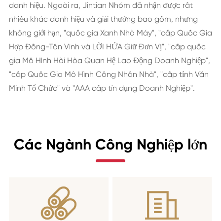
danh hiệu. Ngoài ra, Jintian Nhóm đã nhận được rất
nhiều khác danh hiệu và giải thưởng bao gồm, nhưng
không giới hạn, "quốc gia Xanh Nhà Máy", "cấp Quốc Gia
Hợp Đồng-Tôn Vinh và LỜI HỨA Giữ Đơn Vị", "cấp quốc
gia Mô Hình Hài Hòa Quan Hệ Lao Động Doanh Nghiệp",
"cấp Quốc Gia Mô Hình Công Nhân Nhà", "cấp tỉnh Văn
Minh Tổ Chức" và "AAA cấp tín dụng Doanh Nghiệp".
Các Ngành Công Nghiệp lớn