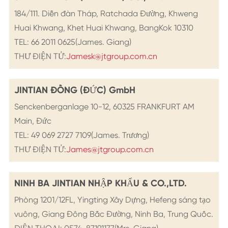
184/111. Diễn đàn Tháp, Ratchada Đường, Khweng
Huai Khwang, Khet Huai Khwang, BangKok 10310
TEL: 66 2011 0625(James. Giang)
THƯ ĐIỆN TỬ:
Jamesk@jtgroup.com.cn
JINTIAN ĐỒNG (ĐỨC) GmbH
Senckenberganlage 10-12, 60325 FRANKFURT AM
Main, Đức
TEL: 49 069 2727 7109(James. Trương)
THƯ ĐIỆN TỬ:
James@jtgroup.com.cn
NINH BA JINTIAN NHẬP KHẨU & CO.,LTD.
Phòng 1201/12FL, Yingting Xây Dựng, Hefeng sáng tạo
vuông, Giang Đông Bắc Đường, Ninh Ba, Trung Quốc.