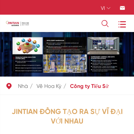
VI





Nhà
Về Hoa Kỳ
Công ty Tiểu Sử
JINTIAN ĐỒNG TẠO RA SỰ VĨ ĐẠI
VỚI NHAU