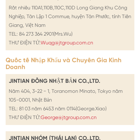
Rất nhiều 110A1,110B,110C,110D Long Giang Khu Công
Nghiệp, Tân Lập 1 Commue, huyện Tân Phước, tỉnh Tiền
Giang, Việt Nam
TEL: 84 273 364 2901(Mrs.Wu)
THƯ ĐIỆN TỬ:
Wuqg@jtgroup.com.cn
Quốc tế Nhập Khẩu và Chuyên Gia Kinh
Doanh
JINTIAN ĐỒNG NHẬT BẢN CO.,LTD.
Năm 404, 3-22 − 1, Toranomon Minato, Tokyo năm
105-0001, Nhật Bản
TEL: 81 03 năm 6453 năm 0114(George.Xiao)
THƯ ĐIỆN TỬ:
George@jtgroup.com.cn
JINTIAN NHÓM (THÁI LAN) CO.,LTD.