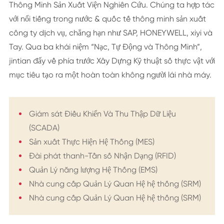
Thông Minh Sản Xuất Viện Nghiên Cứu. Chúng ta hợp tác
với nổi tiếng trong nước & quốc tế thông minh sản xuất
công ty dịch vụ, chẳng hạn như SAP, HONEYWELL, xiyi và
Tay. Qua ba khái niệm “Nạc, Tự Động và Thông Minh”,
jintian đẩy về phía trước Xây Dựng Kỹ thuật số thực vật với
mục tiêu tạo ra một hoàn toàn không người lái nhà máy.
Giám sát Điều Khiển Và Thu Thập Dữ Liệu
(SCADA)
Sản xuất Thực Hiện Hệ Thống (MES)
Đài phát thanh-Tần số Nhận Dạng (RFID)
Quản Lý năng lượng Hệ Thống (EMS)
Nhà cung cấp Quản Lý Quan Hệ hệ thống (SRM)
Nhà cung cấp Quản Lý Quan Hệ hệ thống (SRM)