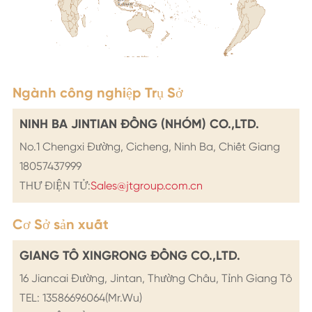
Ngành công nghiệp Trụ Sở
NINH BA JINTIAN ĐỒNG (NHÓM) CO.,LTD.
No.1 Chengxi Đường, Cicheng, Ninh Ba, Chiết Giang
18057437999
THƯ ĐIỆN TỬ:
Sales@jtgroup.com.cn
Cơ Sở sản xuất
GIANG TÔ XINGRONG ĐỒNG CO.,LTD.
16 Jiancai Đường, Jintan, Thường Châu, Tỉnh Giang Tô
TEL: 13586696064(Mr.Wu)