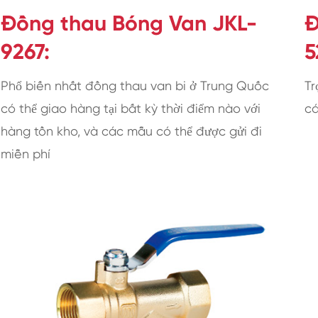
Đồng thau Bóng Van JKL-
Đ
9267:
5
Phổ biến nhất đồng thau van bi ở Trung Quốc
Tr
có thể giao hàng tại bất kỳ thời điểm nào với
cá
hàng tồn kho, và các mẫu có thể được gửi đi
miễn phí