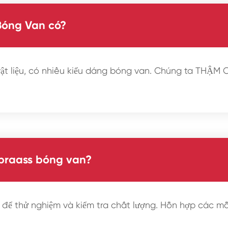
Bóng Van có?
t liệu, có nhiều kiểu dáng bóng van. Chúng ta THẬM C
 braass bóng van?
ể thử nghiệm và kiểm tra chất lượng. Hỗn hợp các mẫ