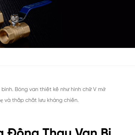
 bình. Bóng van thiết kế như hình chữ V mở
ẹ và thấp chất lưu kháng chiến.
a Đồng Thau Van Bi