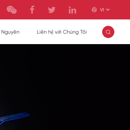

VI

i Nguyên
Liên hệ với Chúng Tôi