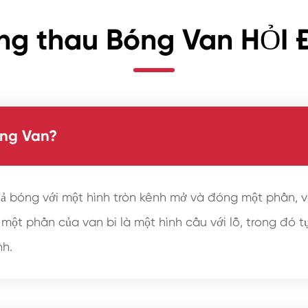
ng thau Bóng Van HỎI 
óng Van?
ả bóng với một hình tròn kênh mở và đóng một phần, 
ột phần của van bi là một hình cầu với lỗ, trong đó t
nh.