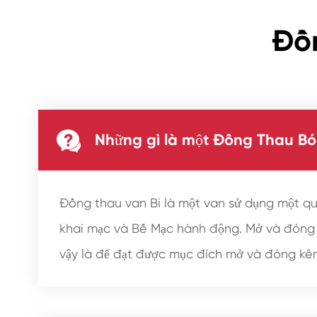
Đồ

Những gì là một Đồng Thau B
Đồng thau van Bi là một van sử dụng một qu
khai mạc và Bế Mạc hành động. Mở và đóng m
vậy là để đạt được mục đích mở và đóng kê