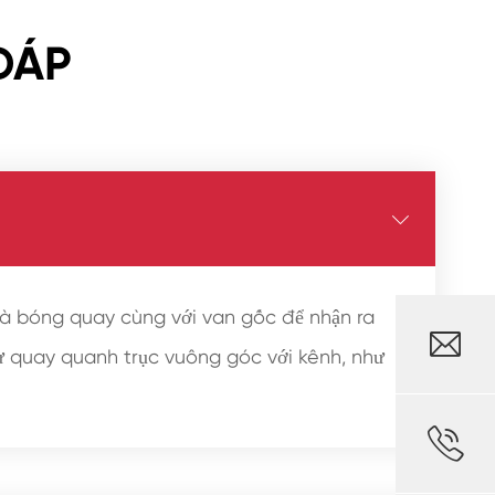
ĐÁP

và bóng quay cùng với van gốc để nhận ra

ự quay quanh trục vuông góc với kênh, như
