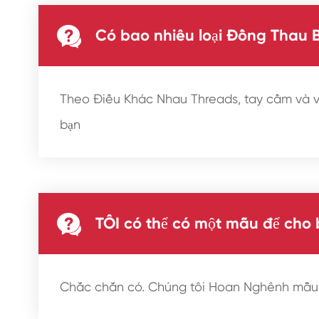

Có bao nhiêu loại Đồng Thau 
Theo Điều Khác Nhau Threads, tay cầm và vậ
bạn

TÔI có thể có một mẫu để cho
Chắc chắn có. Chúng tôi Hoan Nghênh mẫu đ