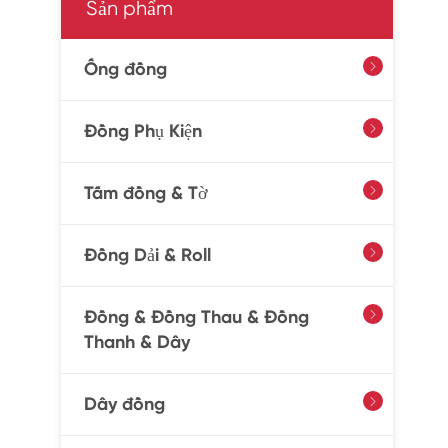
Sản phẩm
Ống đồng

Đồng Phụ Kiện

Tấm đồng & Tờ

Đồng Dải & Roll

Đồng & Đồng Thau & Đồng

Thanh & Dây
Dây đồng
