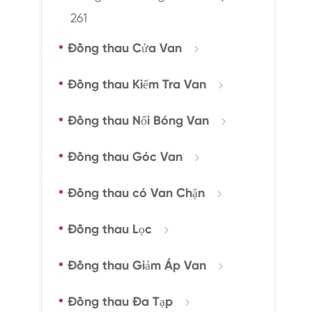
261
Đồng thau Cửa Van

Đồng thau Kiểm Tra Van

Đồng thau Nổi Bóng Van

Đồng thau Góc Van

Đồng thau có Van Chặn

Đồng thau Lọc

Đồng thau Giảm Áp Van

Đồng thau Đa Tạp
