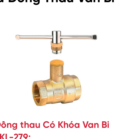
ồng thau Có Khóa Van Bi
KL-279: