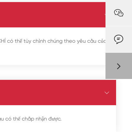



HÍ có thể tùy chỉnh chúng theo yêu cầu của

u có thể chấp nhận được.