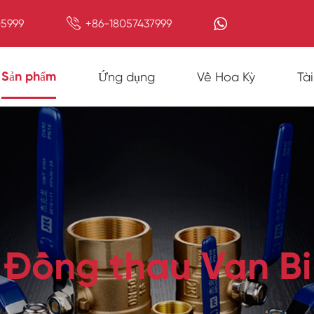

5999
+86-18057437999
Sản phẩm
Ứng dụng
Về Hoa Kỳ
Tà
Đồng thau Van Bi