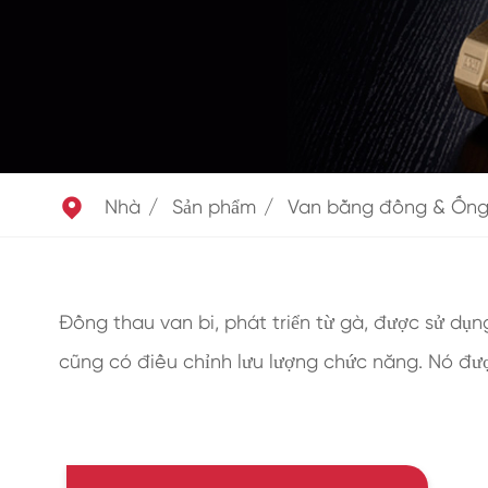

Nhà
Sản phẩm
Van bằng đồng & Ốn
Đồng thau van bi, phát triển từ gà, được sử dụ
cũng có điều chỉnh lưu lượng chức năng. Nó đư