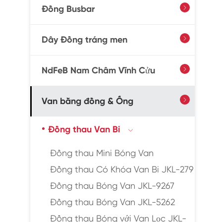
Đồng Busbar

Dây Đồng tráng men

NdFeB Nam Châm Vĩnh Cửu

Van bằng đồng & Ống

Đồng thau Van Bi

Đồng thau Mini Bóng Van
Đồng thau Có Khóa Van Bi JKL-279
Đồng thau Bóng Van JKL-9267
Đồng thau Bóng Van JKL-5262
Đồng thau Bóng với Van Lọc JKL-