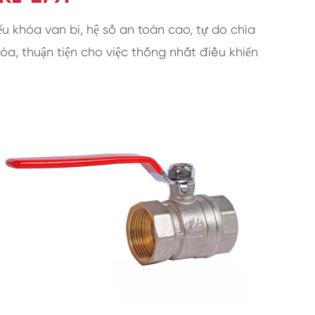
ểu khóa van bi, hệ số an toàn cao, tự do chìa
óa, thuận tiện cho việc thống nhất điều khiển