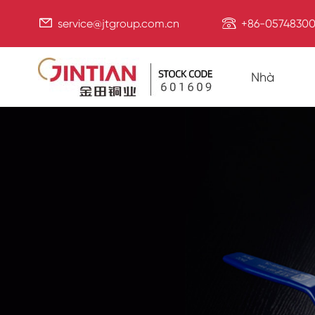


service@jtgroup.com.cn
+86-05748300
Nhà