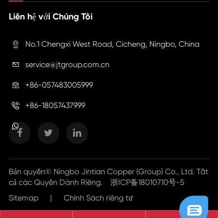
Liên hệ với Chúng Tôi
No.1 Chengxi West Road, Cicheng, Ningbo, China

service@jtgroup.com.cn

+86-057483005999

+86-18057437999

Bản quyền©
Ningbo Jintian Copper (Group) Co., Ltd.
Tất
cả các Quyền Dành Riêng.
浙ICP备18010710号-5
Sitemap
|
Chính Sách riêng tư