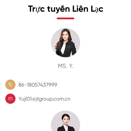
Trực tuyến Liên Lạc
MS. Y.
86-18057437999

Yujl01@jtgroup.com.cn
