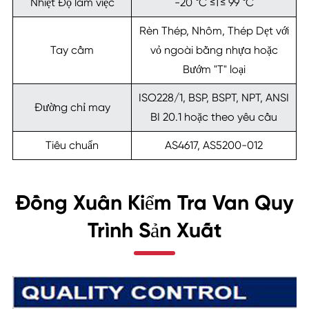
Nhiệt Độ làm việc
-20 °C ≤T≤ 99 °C
Rèn Thép, Nhôm, Thép Dẹt với
Tay cầm
vỏ ngoài bằng nhựa hoặc
Bướm "T" loại
ISO228/1, BSP, BSPT, NPT, ANSI
Đường chỉ may
BI 20.1 hoặc theo yêu cầu
Tiêu chuẩn
AS4617, AS5200-012
Đồng Xuân Kiểm Tra Van Quy
Trình Sản Xuất