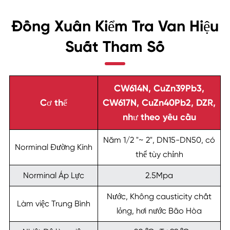
Đồng Xuân Kiểm Tra Van Hiệu
Suất Tham Số
CW614N, CuZn39Pb3,
Cơ thể
CW617N, CuZn40Pb2, DZR,
như theo yêu cầu
Năm 1/2 "~ 2", DN15-DN50, có
Norminal Đường Kính
thể tùy chỉnh
Norminal Áp Lực
2.5Mpa
Nước, Không causticity chất
Làm việc Trung Bình
lỏng, hơi nước Bão Hòa