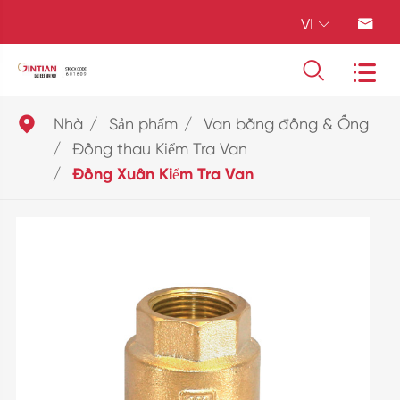
VI





Nhà
Sản phẩm
Van bằng đồng & Ống
Đồng thau Kiểm Tra Van
Đồng Xuân Kiểm Tra Van