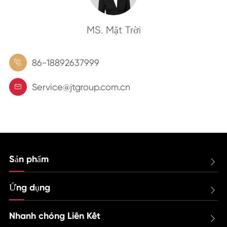
MS. Mặt Trời
86-18892637999

Service@jtgroup.com.cn

Sản phẩm

Ứng dụng

Nhanh chóng Liên Kết
