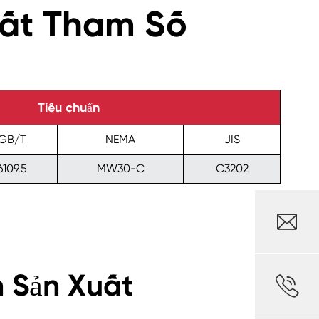
ất Tham Số
Tiêu chuẩn
GB/T
NEMA
JIS
6109.5
MW30-C
C3202

 Sản Xuất
