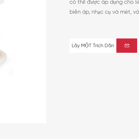
có thể được áp dụng cho lớ
biến áp, nhạc cụ và mét, và
Lấy MỘT Trích Dẫn
