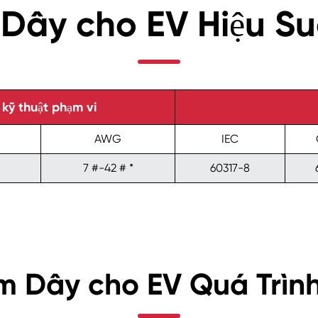
Dây cho EV Hiệu Su
kỹ thuật phạm vi
AWG
IEC
7 #-42 # *
60317-8
 Dây cho EV Quá Trình