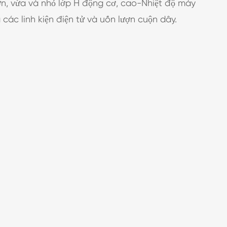
n, vừa và nhỏ lớp H động cơ, cao-Nhiệt độ máy
 các linh kiện điện tử và uốn lượn cuộn dây.