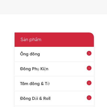
Sản phẩm
Ống đồng

Đồng Phụ Kiện

Tấm đồng & Tờ

Đồng Dải & Roll
