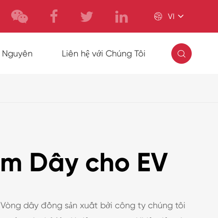

VI

i Nguyên
Liên hệ với Chúng Tôi
m Dây cho EV
 Vòng dây đồng sản xuất bởi công ty chúng tôi