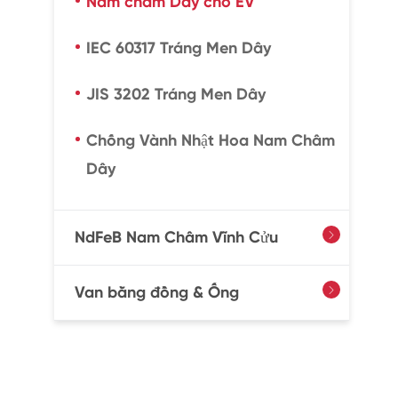
Nam châm Dây cho EV
IEC 60317 Tráng Men Dây
JIS 3202 Tráng Men Dây
Chống Vành Nhật Hoa Nam Châm
Dây
NdFeB Nam Châm Vĩnh Cửu

Van bằng đồng & Ống
