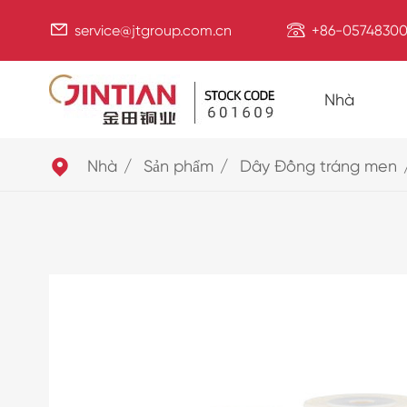


service@jtgroup.com.cn
+86-05748300
Nhà

Nhà
Sản phẩm
Dây Đồng tráng men