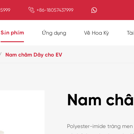

5999
+86-18057437999
Sản phẩm
Ứng dụng
Về Hoa Kỳ
Tà
Nam châm Dây cho EV
Nam châ
Polyester-imide tráng men