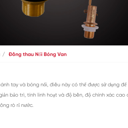
g
Đồng thau Nổi Bóng Van
nh tay và bóng nổi, điều này có thể được sử dụng để 
iản bảo trì, tính linh hoạt và độ bền, độ chính xác ca
ông rò rỉ nước.