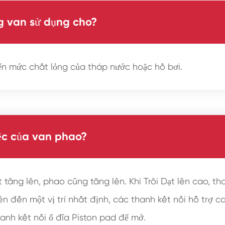
g van sử dụng cho?
ển mức chất lỏng của tháp nước hoặc hồ bơi.
ệc của van phao?
 tăng lên, phao cũng tăng lên. Khi Trôi Dạt lên cao, th
lên đến một vị trí nhất định, các thanh kết nối hỗ trợ 
anh kết nối ổ đĩa Piston pad để mở.