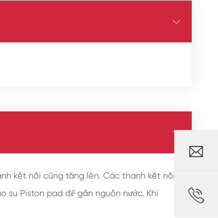



anh kết nối cũng tăng lên. Các thanh kết nối

cao su Piston pad để gần nguồn nước. Khi