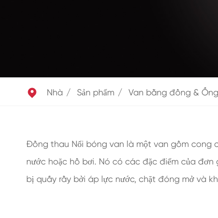

Nhà
Sản phẩm
Van bằng đồng & Ốn
Đồng thau Nổi bóng van là một van gồm cong cá
nước hoặc hồ bơi. Nó có các đặc điểm của đơn g
bị quấy rầy bởi áp lực nước, chặt đóng mở và kh