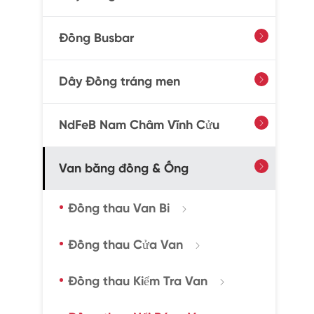
Đồng Busbar

Dây Đồng tráng men

NdFeB Nam Châm Vĩnh Cửu

Van bằng đồng & Ống

Đồng thau Van Bi

Đồng thau Cửa Van

Đồng thau Kiểm Tra Van
