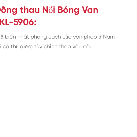
ồng thau Nổi Bóng Van
KL-5906:
ổ biến nhất phong cách của van phao ở Nam
 có thể được tùy chỉnh theo yêu cầu.