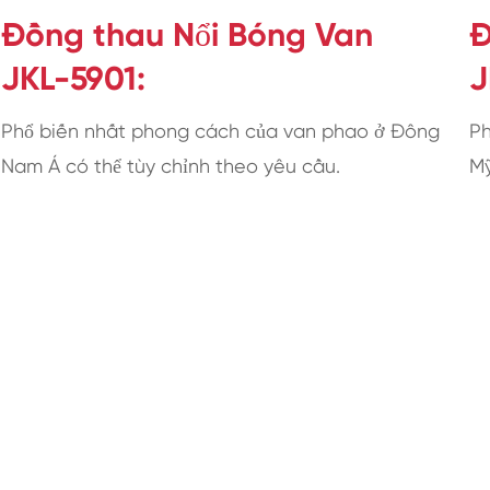
Đồng thau Nổi Bóng Van
Đ
JKL-5901:
J
Phổ biến nhất phong cách của van phao ở Đông
Ph
Nam Á có thể tùy chỉnh theo yêu cầu.
Mỹ