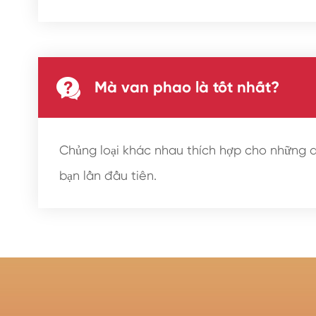

Mà van phao là tốt nhất?
Chủng loại khác nhau thích hợp cho những dị
bạn lần đầu tiên.