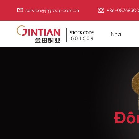


service@jtgroup.com.cn
+86-05748300
Nhà
Đồ