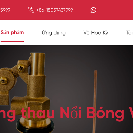

5999
+86-18057437999
Sản phẩm
Ứng dụng
Về Hoa Kỳ
Tà
ng thau Nổi Bóng 