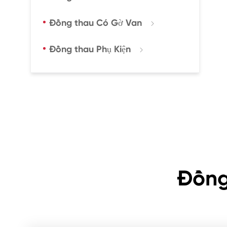
Đồng thau Có Gờ Van

Đồng thau Phụ Kiện

Đồng