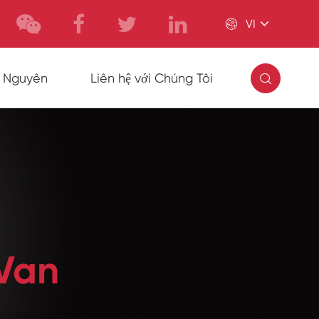

VI

i Nguyên
Liên hệ với Chúng Tôi
Van