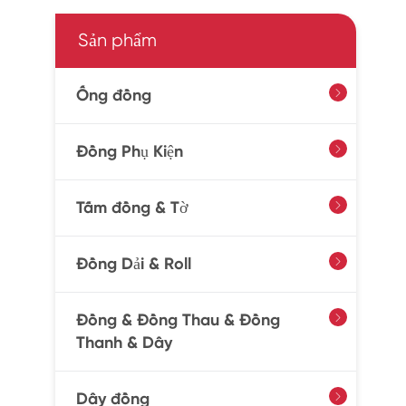
Sản phẩm
Ống đồng

Đồng Phụ Kiện

Tấm đồng & Tờ

Đồng Dải & Roll

Đồng & Đồng Thau & Đồng

Thanh & Dây
Dây đồng
