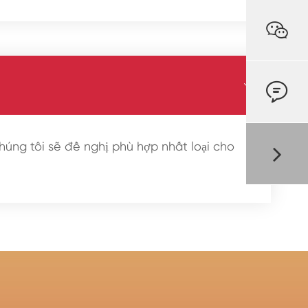



húng tôi sẽ đề nghị phù hợp nhất loại cho